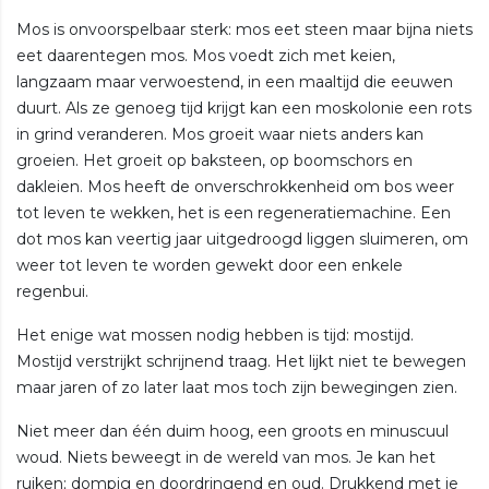
Mos is onvoorspelbaar sterk: mos eet steen maar bijna niets
eet daarentegen mos. Mos voedt zich met keien,
langzaam maar verwoestend, in een maaltijd die eeuwen
duurt. Als ze genoeg tijd krijgt kan een moskolonie een rots
in grind veranderen. Mos groeit waar niets anders kan
groeien. Het groeit op baksteen, op boomschors en
dakleien. Mos heeft de onverschrokkenheid om bos weer
tot leven te wekken, het is een regeneratiemachine. Een
dot mos kan veertig jaar uitgedroogd liggen sluimeren, om
weer tot leven te worden gewekt door een enkele
regenbui.
Het enige wat mossen nodig hebben is tijd: mostijd.
Mostijd verstrijkt schrijnend traag. Het lijkt niet te bewegen
maar jaren of zo later laat mos toch zijn bewegingen zien.
Niet meer dan één duim hoog, een groots en minuscuul
woud. Niets beweegt in de wereld van mos. Je kan het
ruiken; dompig en doordringend en oud. Drukkend met je