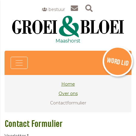
bestuur
Maashorst
WORD LID
Home
Over ons
Contactformulier
Contact Formulier
Voorletter
*