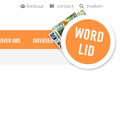
bestuur
contact
zoeken
W
O
R
D
OVER ONS
DIVERSEN
L
ID