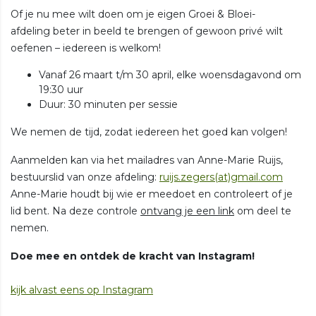
Of je nu mee wilt doen om je eigen Groei & Bloei-
afdeling beter in beeld te brengen of gewoon privé wilt
oefenen – iedereen is
welkom!
Vanaf 26 maart t/m 30 april, elke woensdagavond om
19:30 uur
Duur: 30 minuten per sessie
We nemen de tijd, zodat iedereen het goed kan volgen!
Aanmelden kan
via het mailadres van Anne-Marie Ruijs,
bestuurslid van onze afdeling:
ruijs.zegers(at)gmail.com
Anne-Marie houdt bij wie er meedoet en controleert of je
lid bent. Na deze controle
ontvang je een link
om deel te
nemen.
Doe mee en ontdek de kracht van Instagram!
kijk alvast eens op Instagram