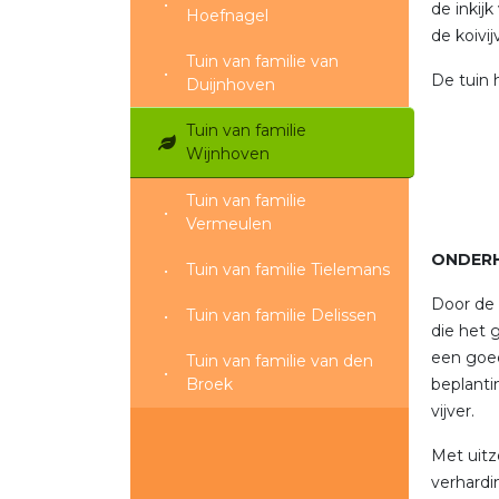
de inkij
Hoefnagel
de koivi
Tuin van familie van
De tuin h
Duijnhoven
Tuin van familie
Wijnhoven
Tuin van familie
Vermeulen
ONDERH
Tuin van familie Tielemans
Door de 
Tuin van familie Delissen
die het 
een goed
Tuin van familie van den
Broek
beplanti
vijver.
Met uitz
verhardi