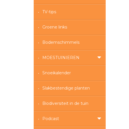
TV-tips
Groene links
Bodemschimmels
MOESTUINIEREN
Snoeikalender
Slakbestendige planten
Biodiversiteit in de tuin
Podcast