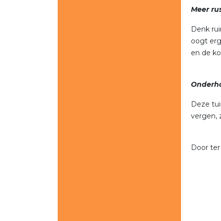
Meer ru
Denk rui
oogt erg
en de ko
Onderho
Deze tui
vergen, z
Door ter