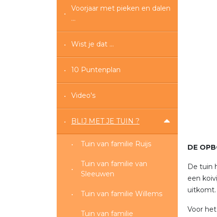
Voorjaar met pieken en dalen
...
Wist je dat ...
10 Puntenplan
Video's
BLIJ MET JE TUIN ?
Tuin van familie Ruijs
DE OPB
Tuin van familie van
De tuin 
Sleeuwen
een koiv
uitkomt.
Tuin van familie Willems
Voor het
Tuin van familie