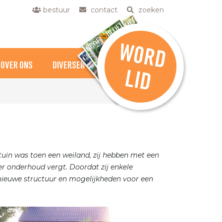
bestuur
contact
zoeken
W
O
R
D
OVER ONS
DIVERSEN
L
ID
uin was toen een weiland, zij hebben met een
der onderhoud vergt. Doordat zij enkele
 nieuwe structuur en mogelijkheden voor een