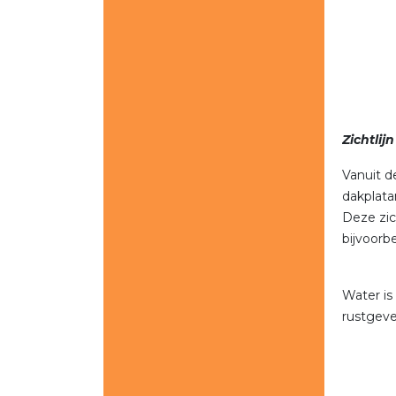
Zichtlijn
Vanuit d
dakplat
Deze zic
bijvoorb
Water is
rustgeve