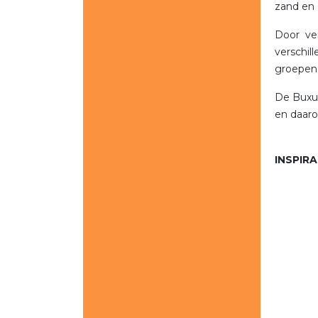
zand en 
Door ver
verschil
groepen 
De Buxus
en daaro
INSPIRA