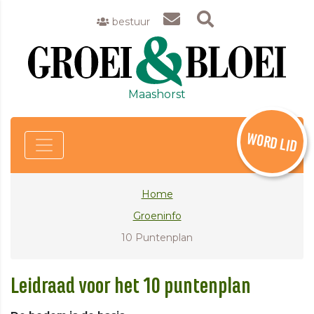
bestuur
Maashorst
WORD LID
Home
Groeninfo
10 Puntenplan
Leidraad voor het 10 puntenplan