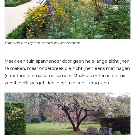
Maak een tuin spannender door geen hele lange zichtlijnen
te maken, maar onderbreek die zichtlijnen eens met hagen
(structuur) en maak tuinkamers. Maak accenten in de tuin,
zodat je elk jaargetijden in de tuin kunt terug zien.