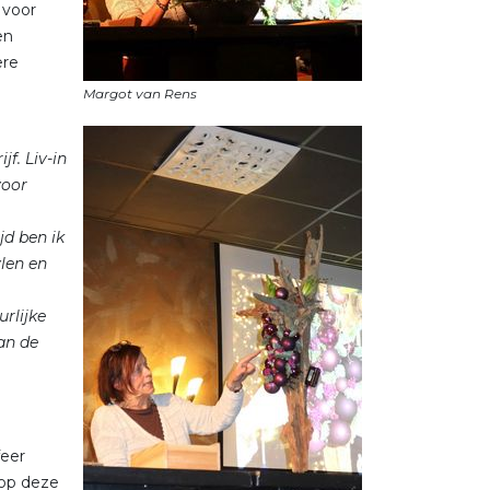
 voor
en
ere
f. Liv-in
voor
jd ben ik
len en
rlijke
aan de
feer
 op deze