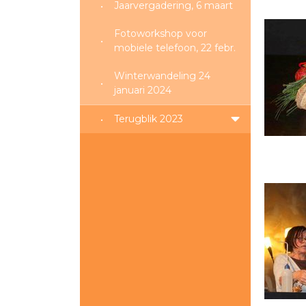
Jaarvergadering, 6 maart
Fotoworkshop voor
mobiele telefoon, 22 febr.
Winterwandeling 24
januari 2024
Terugblik 2023