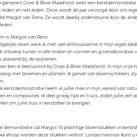
 organiseert Groei & Bloei Maashorst weer een kerstdemonstratie
: leden en niet-leden. Deze wordt dit jaar verzorgd door ons eig
lid Margot van Rens. Ze wordt daarbij ondersteund door de and
leden.
m is Margot van Rens.
dagelijks leven werk ik met veel enthousiasme in mijn eigen bedrij
 Ik ontwerp tuinen in alle maten en vormen en groendecoraties 
n, passend bij de seizoenen.
aar ben ik bestuurslid bij Groei & Bloei Maashorst. In mijn vrije ti
 bezig met bloemen en planten. Ik geniet van bloemschikken, sty
n.
de kerstdemonstratie neem ik jullie mee in mijn wereld van natuu
en en composities. Ik deel graag tips en trucs, zodat jullie zelf 
nen om jullie huis in kerstsfeer te brengen.
de demonstratie zal Margot 10 prachtige bloemstukken in kersts
a afloop worden deze stukken verloot. Lootjes hiervoor kunt u