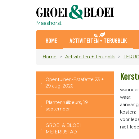
Maashorst
HOME
ACTIVITEITEN + TERUGBLIK
Home
Activiteiten + Terugblik
TERUG
Kerst
Opentuinen-Estafette 23 +
29 aug. 2026
wanneer
waar: N
Plantenruilbeurs, 19
aanvang
september
koste
voor led
GROEI & BLOEI
niet-lede
MEIERIJSTAD