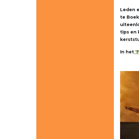
Leden e
te Boeke
uiteenl
tips en
kerstst
In het
'