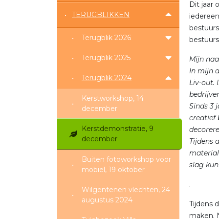
Dit jaar
TERUGBLIKKEN
iedereen
bestuurs
Terugblik 2026
bestuurs
Terugblik 2025
Mijn naa
In mijn 
Terugblik 2024
Liv-out.
bedrijve
Kerstworkshop, 14
Sinds 3 j
december
creatief
Kerstdemonstratie, 9
decorere
december
Tijdens 
material
Buiten fotoworkshop voor
slag kun
mobiel, 19 oktober
.
Wilgentenen vlechten, 24
augustus 2024
Tijdens 
maken. N