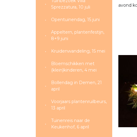
Tuinbezoek Villa
avond k
Sprezzatura, 10 juli
Opentuinendag, 15 juni
Appeltern, plantenfestijn,
8+9 juni
Kruidenwandeling, 15 mei
Bloemschikken met
(klein)kinderen, 4 mei
Bollendag in Demen, 21
april
Voorjaars plantenruilbeurs,
13 april
Tuinenreis naar de
Keukenhof, 6 april