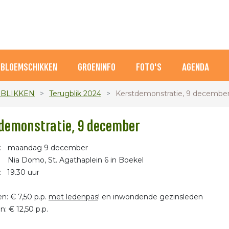
BLOEMSCHIKKEN
GROENINFO
FOTO'S
AGENDA
BLIKKEN
Terugblik 2024
Kerstdemonstratie, 9 decembe
demonstratie, 9 december
: maandag 9 december
ia Domo, St. Agathaplein 6 in Boekel
: 19.30 uur
n:
en: € 7,50 p.p.
met ledenpas
! en inwondende gezinsled
n: € 12,50 p.p.